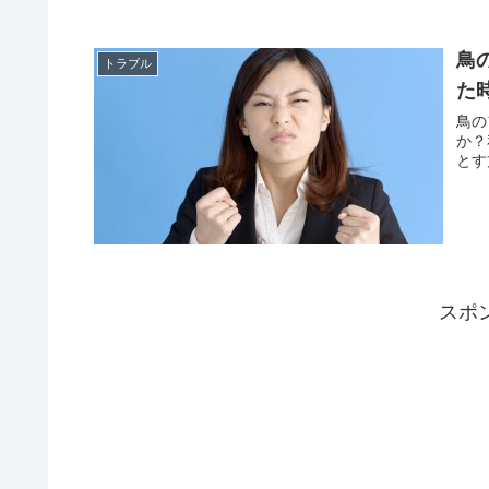
鳥
トラブル
た
鳥の
か？
とす
スポ