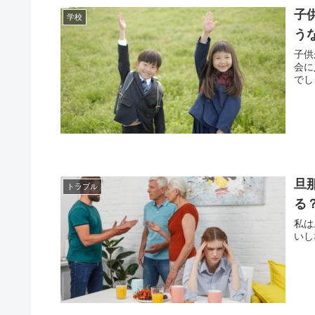
子
学校
う
子供
会に
でし
旦
トラブル
る
私は
いし