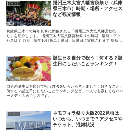
播州三木大宮八幡宮秋祭り（兵庫
イベント
県三木市）時期・場所・アクセス
など観光情報
兵庫県三木市で毎年10月に開催される「播州三木大宮八幡宮秋祭
り」を紹介します。 播州三木大宮八幡宮秋祭りの時期・場所・アク
セスは？ 時期：毎年10月第二土曜日、日曜日に実施されます 場所：
兵庫県三木市本町二丁目19番1号 イベント内容：神輿...
誕生日を自分で祝う！何する？誕
イベント
生日にしたいことランキング！
自分の誕生日を自分で祝う方法をいろいろ考えました！好きなこと、
何する？誕生日にしたいことランキングなど、一人でも寂しくないバ
ースディの過ごし方です。
ネモフィラ祭り大阪2022見頃は
イベント
いつから、いつまで？アクセスや
チケット、混雑状況