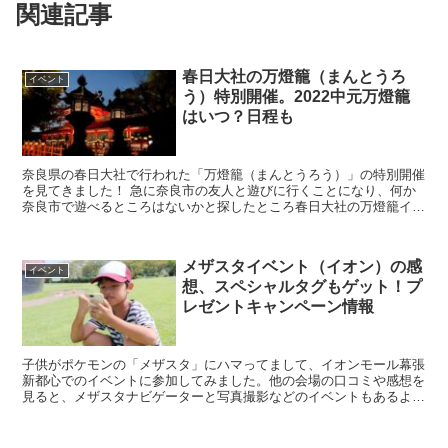
関連記事
春日大社の万燈籠（まんとうろ
イベント
う）特別開催。2022中元万燈籠
はいつ？日程も
奈良県の春日大社で行われた「万燈籠（まんとうろう）」の特別開催
を見てきました！ 急に奈良市の友人と遊びに行くことになり、何か
奈良市で遊べるところはないかと探したところ春日大社の万燈籠イベ
ントが目に入ったのです。 ちょうど開催期間中で入場予約...
メザスタイベント（イオン）の感
イベント
想、スペシャルタグもゲット！プ
レゼントキャンペーン情報
子供がポケモンの「メザスタ」にハマってまして、イオンモール幕張
新都心でのイベントに参加してみました。他の会場の口コミや感想を
見ると、メザスタナビゲーターと写真撮影などのイベントもあるよう
です。 ポケモンのテレビやYouTuberで見てるメザ...