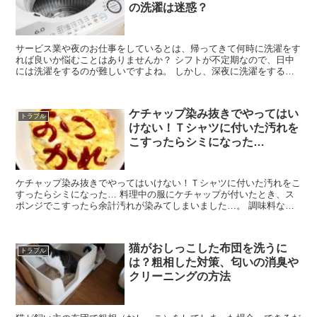
の洗濯は迷惑？
サービス業や夜のお仕事をしているとは、帰ってきて何時に洗濯をす
れば良いか悩むことはありませんか？ シフトが不定期なので、日中
には洗濯をするのが難しいですよね。 しかし、深夜に洗濯をすると
隣人からクレームを受けてしまいます。他の人は寝ている時...
ケチャップ染み抜きでやってはい
トラブル
けない！Ｔシャツに付いた汚れを
こすったらシミになった…
ケチャップ染み抜きでやってはいけない！Ｔシャツに付いた汚れをこ
すったらシミになった… 料理中の服にケチャップが付いたとき、ス
ポンジでこすったら余計汚れが染みてしまいました…。 調味料など
の汚れが付着したとき、やってはいけない失敗例を実体験か...
猫がおしっこした布団を洗うに
トラブル
は？粗相した対策、匂いの消臭や
クリーニングの方法