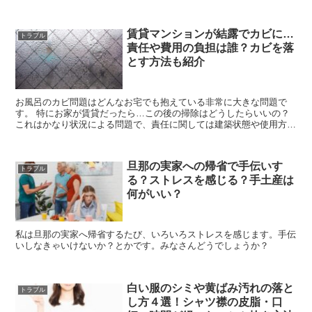
賃貸マンションが結露でカビに…
トラブル
責任や費用の負担は誰？カビを落
とす方法も紹介
お風呂のカビ問題はどんなお宅でも抱えている非常に大きな問題で
す。 特にお家が賃貸だったら…この後の掃除はどうしたらいいの？
これはかなり状況による問題で、責任に関しては建築状態や使用方法
でも変わってきてしまいます。 つまり換気や掃除を怠って...
旦那の実家への帰省で手伝いす
トラブル
る？ストレスを感じる？手土産は
何がいい？
私は旦那の実家へ帰省するたび、いろいろストレスを感じます。手伝
いしなきゃいけないか？とかです。みなさんどうでしょうか？
白い服のシミや黄ばみ汚れの落と
トラブル
し方４選！シャツ襟の皮脂・口