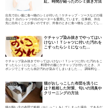
紅、時間が経ったのシミ抜き方法
出先で白い服に食べ物のシミが付いた！ケチャップ・ソースなどの場
合は？ 白のシャツや白のセーターを愛用しています。仕事柄、外出
先に出向くことが多いのですが、外食のときに食べ物をこぼしてしま
って、白い服に汚れが付くこともしばしば・・・。 ケチャ...
ケチャップ染み抜きでやってはい
トラブル
けない！Ｔシャツに付いた汚れを
こすったらシミになった…
ケチャップ染み抜きでやってはいけない！Ｔシャツに付いた汚れをこ
すったらシミになった… 料理中の服にケチャップが付いたとき、ス
ポンジでこすったら余計汚れが染みてしまいました…。 調味料など
の汚れが付着したとき、やってはいけない失敗例を実体験か...
猫がおしっこした布団を洗うに
トラブル
は？粗相した対策、匂いの消臭や
クリーニングの方法
猫が飼い主の布団で粗相（おしっこ）をしてしまった場合、できるだ